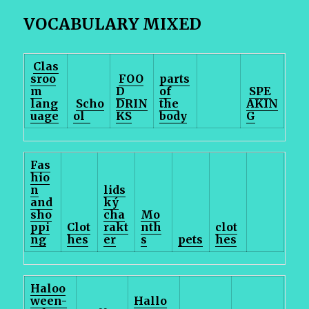
VOCABULARY MIXED
Clas
sroo
FOO
parts
m
D
of
SPE
lang
Scho
DRIN
the
AKIN
uage
ol
KS
body
G
Fas
hio
n
lids
and
ký
sho
cha
Mo
ppi
Clot
rakt
nth
clot
ng
hes
er
s
pets
hes
Haloo
ween-
Hallo