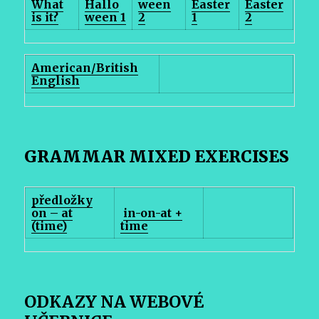
What
Hallo
ween
Easter
Easter
is it?
ween 1
2
1
2
American/British
English
GRAMMAR MIXED EXERCISES
předložky
on – at
in-on-at +
(time)
time
ODKAZY NA WEBOVÉ