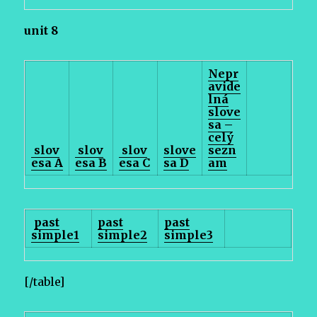
unit 8
Nepr
avide
lná
slove
sa –
celý
slov
slov
slov
slove
sezn
esa A
esa B
esa C
sa D
am
past
past
past
simple1
simple2
simple3
[/table]