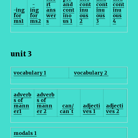
-
rt
and
cont
cont
cont
-ing
ing
ans
cont
inu
inu
inu
for
for
wer
ino
ous
ous
ous
ms1
ms2
s
us 1
2
3
4
unit 3
vocabulary 1
vocabulary 2
adverb
adverb
s of
s of
mann
mann
can/
adjecti
adjecti
er1
er 2
can´t
ves 1
ves 2
modals 1