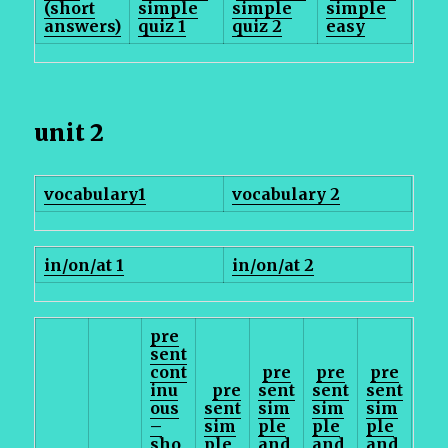
(short
simple
simple
simple
answers)
quiz 1
quiz 2
easy
unit 2
vocabulary1
vocabulary 2
in/on/at 1
in/on/at 2
pre
sent
cont
pre
pre
pre
inu
pre
sent
sent
sent
ous
sent
sim
sim
sim
–
sim
ple
ple
ple
sho
ple
and
and
and