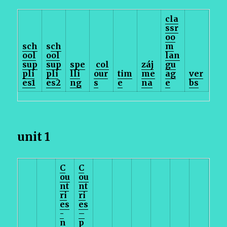
cla
ssr
oo
sch
s
ch
m
ool
ool
lan
sup
sup
spe
col
záj
gu
pli
pli
lli
our
tim
me
ag
ver
es1
es2
ng
s
e
na
e
bs
unit 1
C
C
ou
ou
nt
nt
ri
ri
es
es
-
–
n
p