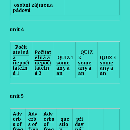
osobní zájmena
pádová
unit 4
Počit
atelná
Počitat
QUIZ
a
elná a
QUIZ 1
2
QUIZ 3
nepoči
nepoči
some
some
some
tateln
tateln
any a
any a
any a
á 1
á 2
an
an
an
unit 5
Adv
Adv
Adv
erb
erb
erbs
que
pří
s of
s of
of
stio
dav
freq
freq
freq
n
ná