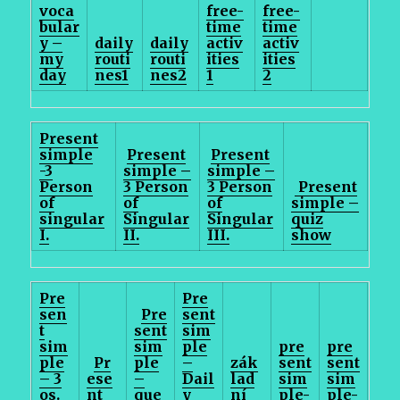
voca
free-
free-
bular
time
time
y –
daily
daily
activ
activ
my
routi
routi
ities
ities
day
nes1
nes2
1
2
Present
simple
Present
Present
-3
simple –
simple –
Person
3 Person
3 Person
Present
of
of
of
simple –
singular
Singular
Singular
quiz
I.
II.
III.
show
Pre
Pre
sen
Pre
sent
t
sent
sim
sim
sim
ple
pre
pre
ple
Pr
ple
–
zák
sent
sent
– 3
ese
–
Dail
lad
sim
sim
os.
nt
que
y
ní
ple-
ple-