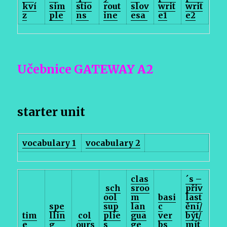
kví
sim
stio
rout
slov
writ
writ
z
ple
ns
ine
esa
e1
e2
Učebnice GATEWAY A2
starter unit
vocabulary 1
vocabulary 2
clas
´s –
sch
sroo
přiv
ool
m
basi
last
spe
sup
lan
c
ění/
tim
llin
col
plie
gua
ver
být/
e
g
ours
s
ge
bs
mít