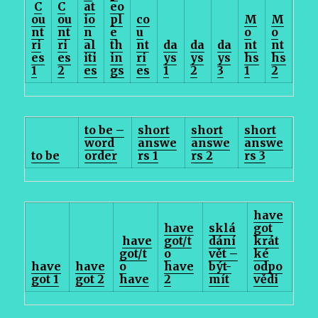
C
C
at
eo
ou
ou
io
pl
co
M
M
nt
nt
n
e
u
o
o
ri
ri
al
th
nt
da
da
da
nt
nt
es
es
iti
in
ri
ys
ys
ys
hs
hs
1
2
es
gs
es
1
2
3
1
2
to be –
short
short
short
word
answe
answe
answe
to be
order
rs 1
rs 2
rs 3
have
have
sklá
got
have
got/t
dání
krát
got/t
o
vět –
ké
have
have
o
have
být-
odpo
got 1
got 2
have
2
mít
vědi