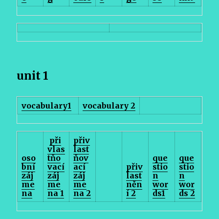
unit 1
vocabulary1
vocabulary 2
při
přiv
vlas
last
oso
tňo
ňov
que
que
bní
vací
ací
přiv
stio
stio
záj
záj
záj
last
n
n
me
me
me
něn
wor
wor
na
na 1
na 2
í 2
ds1
ds 2