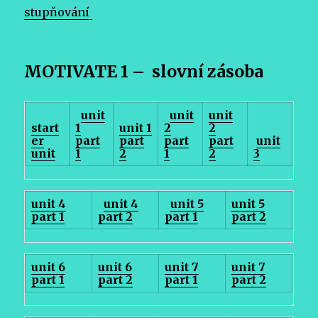
stupňování
MOTIVATE 1 –
slovní zásoba
unit
unit
unit
start
1
unit 1
2
2
er
part
part
part
part
unit
unit
1
2
1
2
3
unit 4
unit 4
unit 5
unit 5
part 1
part 2
part 1
part 2
unit 6
unit 6
unit 7
unit 7
part 1
part 2
part 1
part 2