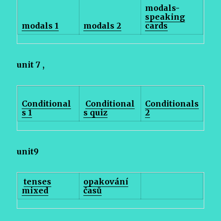
modals-
speaking
modals 1
modals 2
cards
unit 7 ,
Conditional
Conditional
Conditionals
s 1
s quiz
2
unit9
tenses
opakování
mixed
časů