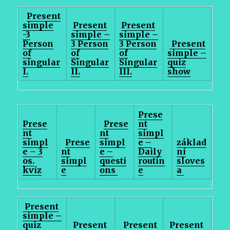
Present
simple
Present
Present
-3
simple –
simple –
Person
3 Person
3 Person
Present
of
of
of
simple –
singular
Singular
Singular
quiz
I.
II.
III.
show
Prese
Prese
Prese
nt
nt
nt
simpl
simpl
Prese
simpl
e –
základ
e – 3
nt
e –
Daily
ní
os.
simpl
questi
routin
sloves
kvíz
e
ons
e
a
Present
simple –
quiz
Present
Present
Present