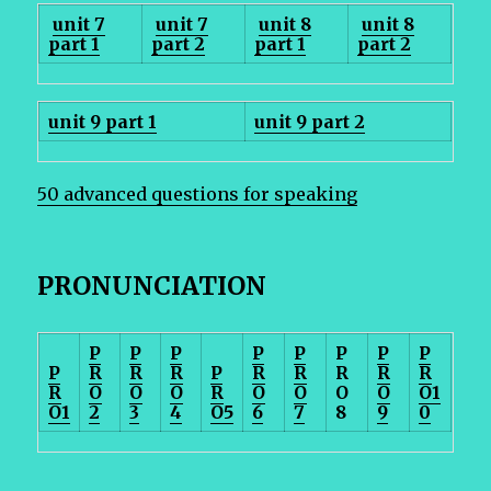
unit 7
unit 7
unit 8
unit 8
part 1
part 2
part 1
part 2
unit 9 part 1
unit 9 part 2
50 advanced questions for speaking
PRONUNCIATION
P
P
P
P
P
P
P
P
P
R
R
R
P
R
R
R
R
R
R
O
O
O
R
O
O
O
O
O1
O1
2
3
4
O5
6
7
8
9
0