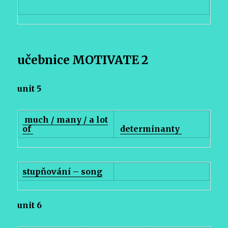
učebnice MOTIVATE 2
unit 5
much / many / a lot
of
determinanty
stupňování – song
unit 6