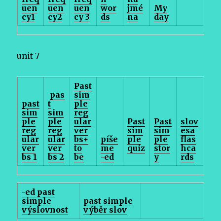
uen
uen
uen
wor
jmé
My
cy1
cy2
cy 3
ds
na
day
unit 7
Past
pas
sim
past
t
ple
sim
sim
reg
ple
ple
ular
Past
Past
slov
reg
reg
ver
sim
sim
esa
ular
ular
bs+
píše
ple
ple
flas
ver
ver
to
me
quiz
stor
hca
bs 1
bs 2
be
-ed
y
rds
-ed past
simple
past simple
výslovnost
výběr slov