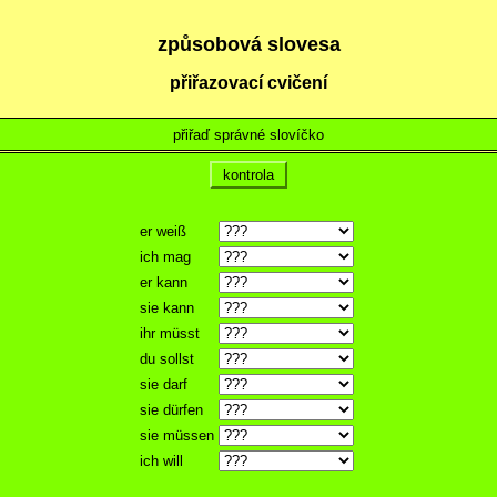
způsobová slovesa
přiřazovací cvičení
přiřaď správné slovíčko
kontrola
er weiß
ich mag
er kann
sie kann
ihr müsst
du sollst
sie darf
sie dürfen
sie müssen
ich will