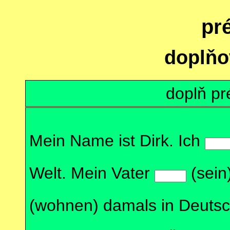
pr
doplňo
doplň pr
Mein Name ist Dirk. Ich
Welt. Mein Vater
(sein
(wohnen) damals in Deuts