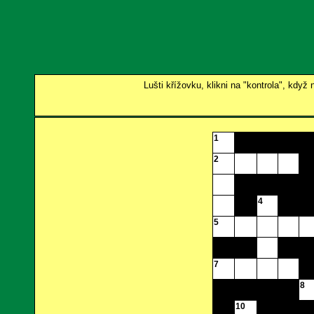
Lušti křížovku, klikni na "kontrola", kdy
1
2
4
5
7
8
10