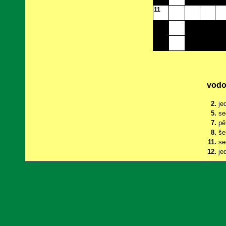
11
vodo
2.
je
5.
se
7.
pě
8.
še
11.
s
12.
je