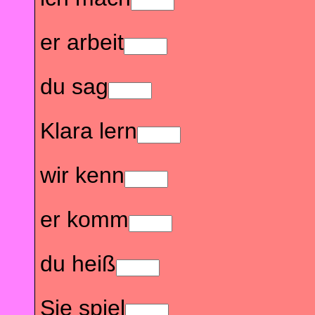
er arbeit
du sag
Klara lern
wir kenn
er komm
du heiß
Sie spiel