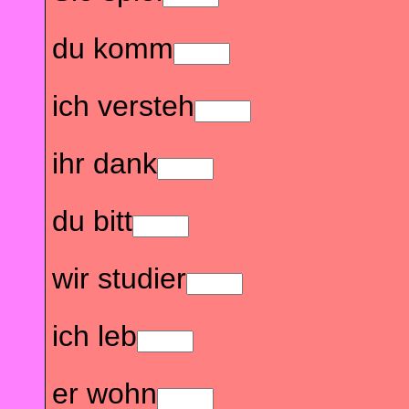
du komm
ich versteh
ihr dank
du bitt
wir studier
ich leb
er wohn